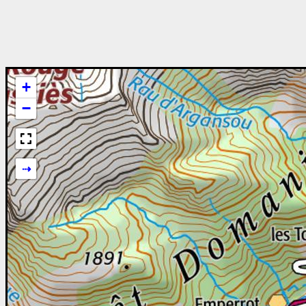
+
−
⇢