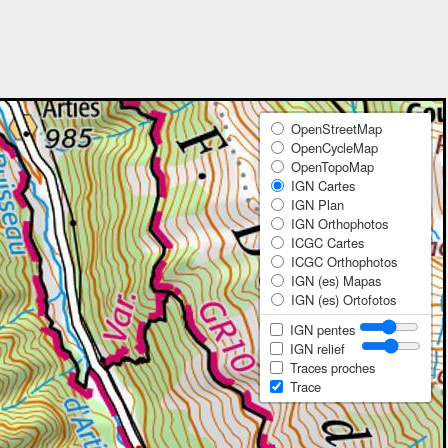
OpenStreetMap
OpenCycleMap
OpenTopoMap
IGN Cartes
IGN Plan
IGN Orthophotos
ICGC Cartes
ICGC Orthophotos
IGN (es) Mapas
IGN (es) Ortofotos
IGN pentes
IGN relief
Traces proches
Trace