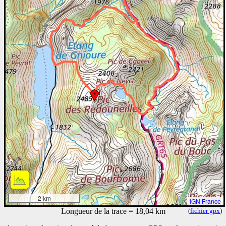
2 km
IGN France
Longueur de la trace = 18,04 km
(
fichier gpx
)