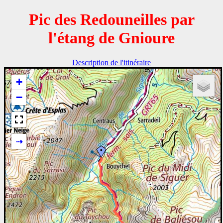
Pic des Redouneilles par
l'étang de Gnioure
Description de l'itinéraire
+
−
⇢