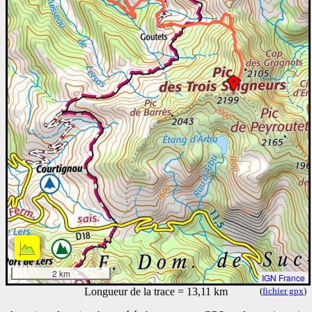
2 km
IGN France
Longueur de la trace = 13,11 km
(
fichier gpx
)