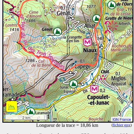
2 km
IGN France
Longueur de la trace = 18,86 km
(
fichier gpx
)