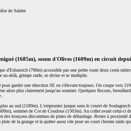
tière de Salabe
ué (1685m), soum d'Olives (1609m) en circuit depuis 
nique d'Esbareich (790m) accessible par une petite route deux cents mètr
 au-delà, grimpe raide, se divise et se multiplie.
0 pour garder une direction SE en s'élevant toujours. On coupe vers 119
ne alors plus clairement jusqu'au sommet. Quelques flocons, brouillar
e.
piste plus au sud (1189m). L'emprunter jusque sous le couret de Soulagn
9m), sommet de Cot de Coudous (1503m). Au collet avant celui-ci desc
 des tronçons discontinus de pistes de débardage. Rester à proximité de 
piste de la grange et la quitter aussi vite pour un court chemin raide qui 