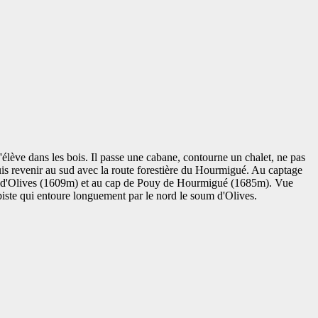
lève dans les bois. Il passe une cabane, contourne un chalet, ne pas
 puis revenir au sud avec la route forestière du Hourmigué. Au captage
um d'Olives (1609m) et au cap de Pouy de Hourmigué (1685m). Vue
piste qui entoure longuement par le nord le soum d'Olives.