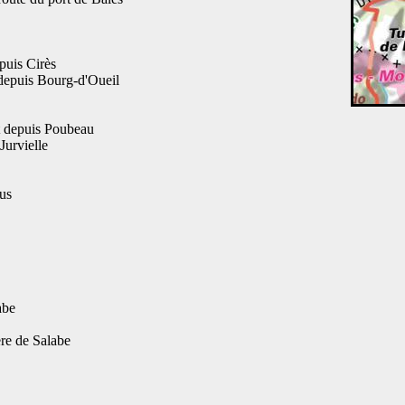
puis Cirès
 depuis Bourg-d'Oueil
t depuis Poubeau
Jurvielle
us
abe
ère de Salabe