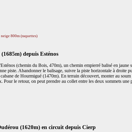
, neige 800m (raquettes)
 (1685m) depuis Esténos
Esténos (chemin du Bois, 470m), un chemin empierré balisé en jaune s'é
onne piste. Abandonner le balisage, suivre la piste horizontale à droite
à la cabane de Hourmigué (1470m). En terrain découvert, monter au so
x. Pour le retour, on peut prendre au collet entre les deux sommets une 
dérou (1620m) en circuit depuis Cierp