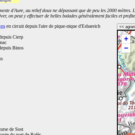
anigou
este d'Aure, au relief doux ne dépassant que de peu les 2000 mètres. Le 
r, on peut y effectuer de belles balades généralement faciles et profite
ves
en circuit depuis l'aire de pique-nique d'Esbareich
<< agran
 depuis Cierp
+
gnac
−
 depuis Binos
an
Ourse de Sost
 route du port de Balès