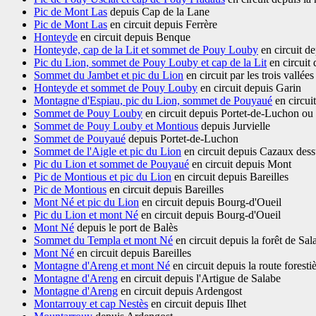
Pic de Mont Las
depuis Cap de la Lane
Pic de Mont Las
en circuit depuis Ferrère
Honteyde
en circuit depuis Benque
Honteyde, cap de la Lit et sommet de Pouy Louby
en circuit de
Pic du Lion, sommet de Pouy Louby et cap de la Lit
en circuit
Sommet du Jambet et pic du Lion
en circuit par les trois vallées
Honteyde et sommet de Pouy Louby
en circuit depuis Garin
Montagne d'Espiau, pic du Lion, sommet de Pouyaué
en circui
Sommet de Pouy Louby
en circuit depuis Portet-de-Luchon ou 
Sommet de Pouy Louby et Montious
depuis Jurvielle
Sommet de Pouyaué
depuis Portet-de-Luchon
Sommet de l'Aigle et pic du Lion
en circuit depuis Cazaux dess
Pic du Lion et sommet de Pouyaué
en circuit depuis Mont
Pic de Montious et pic du Lion
en circuit depuis Bareilles
Pic de Montious
en circuit depuis Bareilles
Mont Né et pic du Lion
en circuit depuis Bourg-d'Oueil
Pic du Lion et mont Né
en circuit depuis Bourg-d'Oueil
Mont Né
depuis le port de Balès
Sommet du Templa et mont Né
en circuit depuis la forêt de Sal
Mont Né
en circuit depuis Bareilles
Montagne d'Areng et mont Né
en circuit depuis la route foresti
Montagne d'Areng
en circuit depuis l'Artigue de Salabe
Montagne d'Areng
en circuit depuis Ardengost
Montarrouy et cap Nestès
en circuit depuis Ilhet