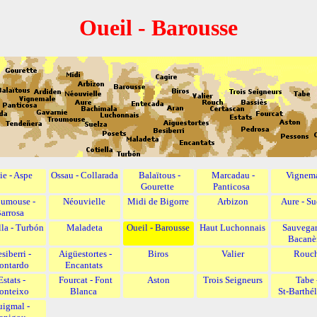
Oueil - Barousse
ie - Aspe
Ossau - Collarada
Balaïtous -
Marcadau -
Vignem
Gourette
Panticosa
oumouse -
Néouvielle
Midi de Bigorre
Arbizon
Aure - Su
arrosa
lla - Turbón
Maladeta
Oueil - Barousse
Haut Luchonnais
Sauvegar
Bacanè
siberri -
Aigüestortes -
Biros
Valier
Rouc
ontardo
Encantats
Estats -
Fourcat - Font
Aston
Trois Seigneurs
Tabe 
onteixo
Blanca
St‑Barthé
uigmal -