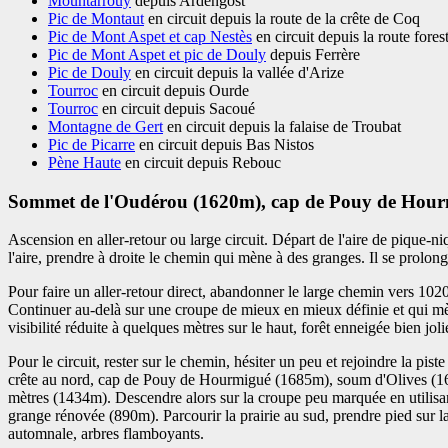
Mountarrouy
depuis Ardengost
Pic de Montaut
en circuit depuis la route de la crête de Coq
Pic de Mont Aspet et cap Nestès
en circuit depuis la route fores
Pic de Mont Aspet et pic de Douly
depuis Ferrère
Pic de Douly
en circuit depuis la vallée d'Arize
Tourroc
en circuit depuis Ourde
Tourroc
en circuit depuis Sacoué
Montagne de Gert
en circuit depuis la falaise de Troubat
Pic de Picarre
en circuit depuis Bas Nistos
Pène Haute
en circuit depuis Rebouc
Sommet de l'Oudérou (1620m), cap de Pouy de Hourmig
Ascension en aller-retour ou large circuit. Départ de l'aire de pique-
l'aire, prendre à droite le chemin qui mène à des granges. Il se prolonge
Pour faire un aller-retour direct, abandonner le large chemin vers 102
Continuer au-delà sur une croupe de mieux en mieux définie et qui mè
visibilité réduite à quelques mètres sur le haut, forêt enneigée bien joli
Pour le circuit, rester sur le chemin, hésiter un peu et rejoindre la 
crête au nord, cap de Pouy de Hourmigué (1685m), soum d'Olives (160
mètres (1434m). Descendre alors sur la croupe peu marquée en utilisant
grange rénovée (890m). Parcourir la prairie au sud, prendre pied sur la 
automnale, arbres flamboyants.