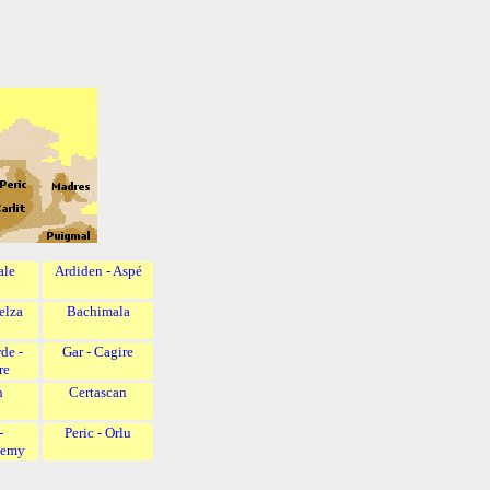
ale
Ardiden - Aspé
elza
Bachimala
de -
Gar - Cagire
re
h
Certascan
-
Peric - Orlu
lemy