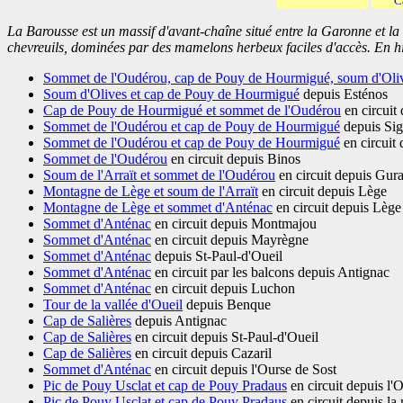
C
La Barousse est un massif d'avant-chaîne situé entre la Garonne et la n
chevreuils, dominées par des mamelons herbeux faciles d'accès. En hive
Sommet de l'Oudérou, cap de Pouy de Hourmigué, soum d'Oli
Soum d'Olives et cap de Pouy de Hourmigué
depuis Esténos
Cap de Pouy de Hourmigué et sommet de l'Oudérou
en circuit
Sommet de l'Oudérou et cap de Pouy de Hourmigué
depuis Si
Sommet de l'Oudérou et cap de Pouy de Hourmigué
en circuit
Sommet de l'Oudérou
en circuit depuis Binos
Soum de l'Arraït et sommet de l'Oudérou
en circuit depuis Gur
Montagne de Lège et soum de l'Arraït
en circuit depuis Lège
Montagne de Lège et sommet d'Anténac
en circuit depuis Lège
Sommet d'Anténac
en circuit depuis Montmajou
Sommet d'Anténac
en circuit depuis Mayrègne
Sommet d'Anténac
depuis St-Paul-d'Oueil
Sommet d'Anténac
en circuit par les balcons depuis Antignac
Sommet d'Anténac
en circuit depuis Luchon
Tour de la vallée d'Oueil
depuis Benque
Cap de Salières
depuis Antignac
Cap de Salières
en circuit depuis St-Paul-d'Oueil
Cap de Salières
en circuit depuis Cazaril
Sommet d'Anténac
en circuit depuis l'Ourse de Sost
Pic de Pouy Usclat et cap de Pouy Pradaus
en circuit depuis l'
Pic de Pouy Usclat et cap de Pouy Pradaus
en circuit depuis la