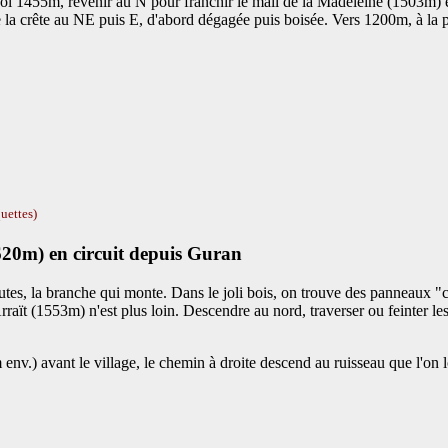
 1455m, revenir au N pour franchir le mail de la Madeleine (1503m) et 
 la crête au NE puis E, d'abord dégagée puis boisée. Vers 1200m, à la pr
uettes)
620m) en circuit depuis Guran
tes, la branche qui monte. Dans le joli bois, on trouve des panneaux 
aït (1553m) n'est plus loin. Descendre au nord, traverser ou feinter le
m env.) avant le village, le chemin à droite descend au ruisseau que l'on