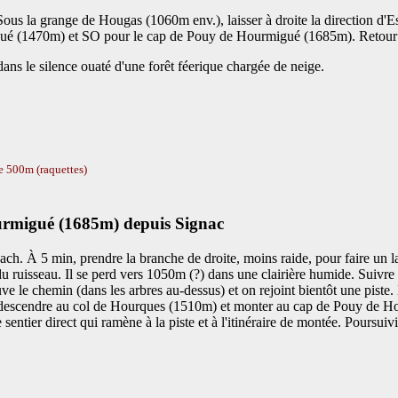
ous la grange de Hougas (1060m env.), laisser à droite la direction d'E
migué (1470m) et SO pour le cap de Pouy de Hourmigué (1685m). Retour
ans le silence ouaté d'une forêt féerique chargée de neige.
e 500m (raquettes)
urmigué (1685m) depuis Signac
ch. À 5 min, prendre la branche de droite, moins raide, pour faire un l
u ruisseau. Il se perd vers 1050m (?) dans une clairière humide. Suivre
e le chemin (dans les arbres au-dessus) et on rejoint bientôt une piste.
, descendre au col de Hourques (1510m) et monter au cap de Pouy de H
e sentier direct qui ramène à la piste et à l'itinéraire de montée. Poursu