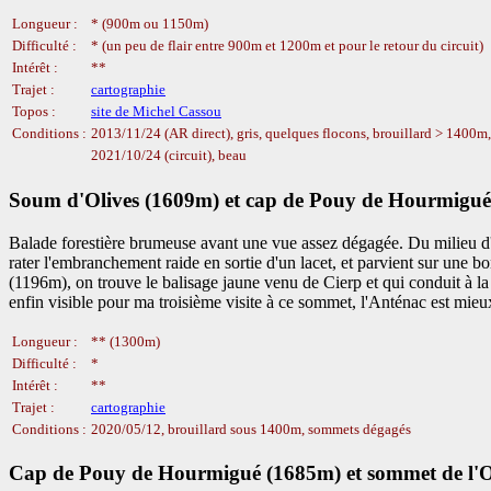
Longueur :
* (900m ou 1150m)
Difficulté :
* (un peu de flair entre 900m et 1200m et pour le retour du circuit)
Intérêt :
**
Trajet :
cartographie
Topos :
site de Michel Cassou
Conditions :
2013/11/24 (AR direct), gris, quelques flocons, brouillard > 1400m
2021/10/24 (circuit), beau
Soum d'Olives (1609m) et cap de Pouy de Hourmigué
Balade forestière brumeuse avant une vue assez dégagée. Du milieu d'
rater l'embranchement raide en sortie d'un lacet, et parvient sur une b
(1196m), on trouve le balisage jaune venu de Cierp et qui conduit 
enfin visible pour ma troisième visite à ce sommet, l'Anténac est mieu
Longueur :
** (1300m)
Difficulté :
*
Intérêt :
**
Trajet :
cartographie
Conditions :
2020/05/12, brouillard sous 1400m, sommets dégagés
Cap de Pouy de Hourmigué (1685m) et sommet de l'Ou