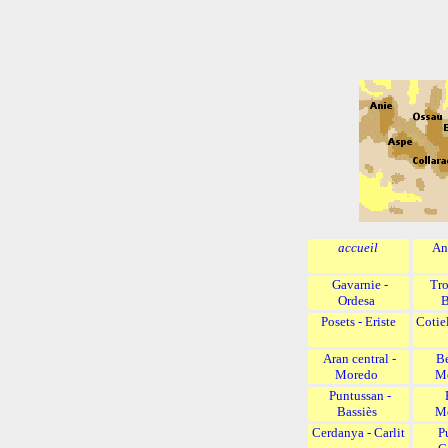
accueil
An
Gavarnie -
Tr
Ordesa
B
Posets - Eriste
Cotie
Aran central -
Be
Moredo
M
Puntussan -
Bassiès
M
Cerdanya - Carlit
P