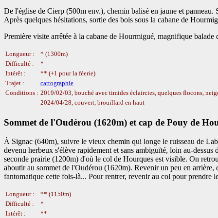
De l'église de Cierp (500m env.), chemin balisé en jaune et panneau. S
Après quelques hésitations, sortie des bois sous la cabane de Hour
Première visite arrêtée à la cabane de Hourmigué, magnifique balade d
Longueur :
* (1300m)
Difficulté :
*
Intérêt :
** (+1 pour la féerie)
Trajet :
cartographie
Conditions :
2019/02/03, bouché avec timides éclaircies, quelques flocons, neig
2024/04/28, couvert, brouillard en haut
Sommet de l'Oudérou (1620m) et cap de Pouy de Ho
À Signac (640m), suivre le vieux chemin qui longe le ruisseau de Laba
devenu herbeux s'élève rapidement et sans ambiguïté, loin au-dessus d
seconde prairie (1200m) d'où le col de Hourques est visible. On retrouv
aboutir au sommet de l'Oudérou (1620m). Revenir un peu en arrière
fantomatique cette fois-là... Pour rentrer, revenir au col pour prendre l
Longueur :
** (1150m)
Difficulté :
*
Intérêt :
**