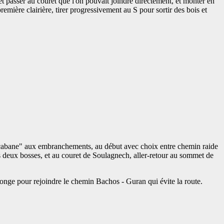
passer au couret que l'on pouvait joindre directement, et monter en
emière clairière, tirer progressivement au S pour sortir des bois et
"cabane" aux embranchements, au début avec choix entre chemin raide
s deux bosses, et au couret de Soulagnech, aller-retour au sommet de
 longe pour rejoindre le chemin Bachos - Guran qui évite la route.