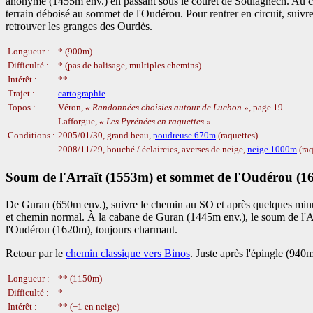
anonyme (1455m env.) en passant sous le couret de Soulagnech. Au col
terrain déboisé au sommet de l'Oudérou. Pour rentrer en circuit, suivre
retrouver les granges des Ourdès.
Longueur :
* (900m)
Difficulté :
* (pas de balisage, multiples chemins)
Intérêt :
**
Trajet :
cartographie
Topos :
Véron,
Randonnées choisies autour de Luchon
, page 19
Lafforgue,
Les Pyrénées en raquettes
Conditions :
2005/01/30, grand beau,
poudreuse 670m
(raquettes)
2008/11/29, bouché / éclaircies, averses de neige,
neige 1000m
(raq
Soum de l'Arraït (1553m) et sommet de l'Oudérou (1
De Guran (650m env.), suivre le chemin au SO et après quelques minu
et chemin normal. À la cabane de Guran (1445m env.), le soum de l'Arr
l'Oudérou (1620m), toujours charmant.
Retour par le
chemin classique vers Binos
. Juste après l'épingle (940
Longueur :
** (1150m)
Difficulté :
*
Intérêt :
** (+1 en neige)