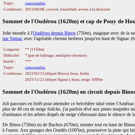
Trajet :
cartographie
Conditions :
2013/06/08, couvert, brouillard, averse à la descente
Sommet de l'Oudérou (1620m) et cap de Pouy de Hour
Jolie montée à l'
Oudérou depuis Binos
(750m), magique avec de la ne
par Signac
avec l'agréable chemin herbeux jusqu'en haut de Signac (6
Longueur :
** (1150m)
Difficulté :
* (pas de balisage, multiples chemins)
Intérêt :
***
Trajet :
cartographie
Conditions :
2022/02/13 (départ Binos), beau, foehn
2025/11/22 (départ Signac), beau, neige 1000m
Sommet de l'Oudérou (1620m) en circuit depuis Bino
Joli parcours en forêt pour atteindre ce belvédère situé entre l'Antén
plus de 40 cm de neige fraîche, j'ai parfois rêvé aux pistes insipides 
d'animaux et les arbres drapés de neige s'ébrouant dans le silence de la
De Binos (750m) ou de Bachos (670m), monter tout en haut de Binos et s
à l'ouest. Aux granges des Ourdès (1005m), poursuivre la piste qui fa