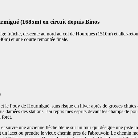
migué (1685m) en circuit depuis Binos
ige fraîche, descente au nord au col de Hourques (1510m) et aller-ret
40m) et une courte remontée finale.
s
ac et le Pouy de Hourmigué, sans risque en hiver après de grosses chutes
mais damées des stations. J'ai repris mes esprits devant les champs de po
 forêt.
uivre une ancienne flèche bleue sur un mur qui désigne une piste interd
it un lacet ou prendre le vieux chemin près de l'abreuvoir. Le chemin m