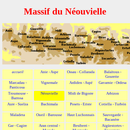
Massif du Néouvielle
accueil
Anie - Aspe
Ossau - Collarada
Balaïtous -
Gourette
Marcadau -
Vignemale
Ardiden - Aspé
Gavarnie - Ordesa
Panticosa
Troumouse -
Néouvielle
Midi de Bigorre
Arbizon
Barrosa
Aure - Suelza
Bachimala
Posets - Eriste
Cotiella - Turbón
Maladeta
Oueil - Barousse
Haut Luchonnais
Sauvegarde -
Bacanère
Gar - Cagire
Aran central -
Besiberri -
Aigüestortes -