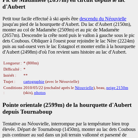
d'Aubert
Petit tour facile effectué à ski après être
descendu du Néouvielle
jusqu'au pied de la hourquette d'Aubert. Du lac d'Aubert (2150m),
monter au col de Madaméte (2509m) et au pic de Madaméte
(2657m). Descendre la crête nord puis le vallon à gauche sous le pic
dets Coubous. Obliquer à l'ouest pour rejoindre le lac Nère (2224m)
puis au sud-ouest vers le lac Estagnol et monter enfin à la hourquette
d'Aubert (2498m) d'où l'on revient sans histoire au lac d'Aubert.
Longueur :
* (800m)
Difficulté :
*
Intérêt :
**
Trajet :
cartographie
(avec le Néouvielle)
Conditions
2010/05/22 (enchaîné après le
Néouvielle
), beau,
neige 2150m
:
(skis),
photos
Pointe orientale (2599m) de la hourquette d'Aubert
depuis Tournaboup
Tentative au Néouvielle, interrompue par la température bien trop
élevée. Départ de Tournaboup (1450m), monter au lac dets Coubous
puis continuer au sud dans un joli terrain vallonné et parsemé de