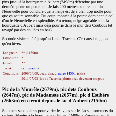
pins jusqu'à la hourquette d'Aubert (2498m) défendue par une
dernière pente un peu raide. Je fais 200 mètres en direction du
Néouvielle pour conclure que la neige est déjà bien trop molle pour
que ça soit raisonnable. Du coup, montée à la pointe dominant le col
d'où le Néouvielle est splendide. Au retour, neige agréable sous la
hourquette d'Aubert mais déjà pourrie dans le mur dets Coubous (et
ravagé par des coulées en bas).
Seconde visite en été jusqu'au lac de Tracens. C'est aussi mignon
qu'en hiver.
Longueur :
** (1150m)
Difficulté :
*
Intérêt :
**
Trajet :
cartographie
Conditions :
2009/04/09, beau, chaud,
neige 1450m
(skis)
2011/07/03 (lac de Tracens), plutôt beau devenant orageux
Pic de la Mourèle (2679m), pic dets Coubous
(2647m), pic de Madaméte (2657m), pic d'Estibère
(2663m) en circuit depuis le lac d'Aubert (2150m)
Sommets secondaires pour varier les vues sur les lacs et sommets du
secteur. Monter à la hourquette d'Aubert (2498m), s'avancer sur la