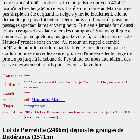
redressant à 45-50° au-dessus du clot, puis de nouveau 40-45°
jusqu'à la brèche (2645m env.). L'arête qui monte au Marraut n'est
pas simple en été et quand la neige s'y invite localement, elle ne
demande que plus d'attention. Deux murs en II exposé, plusieurs
passages spectaculaires et vertigineux. Je n'avais jamais fait d'aussi
longs passages d'escalade avec des crampons ! Vue magnifique au
sommet, à peine quelques nuages de-ci de-là, tous les sommets des
Hautes-Pyrénées sont en vue. Au retour, un rappel a semblé
préférable pour le mur dominant la brèche puis descente par le
couloir pour retrouver les skis et profiter d'une excellente neige de
printemps jusqu'à la cabane de Peyrahitte où nous attendaient des
sacs excessivement lourds pour revenir à la voiture.
Longueur :
***
**** (alpinisme AD, couloir neige 45-50° / 400m, escalade II
Difficulté :
aérienne)
Intérêt :
***
Schéma :
voir
Maucapéra-Marraut
Trajet :
cartographie
Conditions
2007/03/17-18, beau, se bouchant en soirée, neige 1570m/1830m
:
(skis puis crampons)
Col de Pierrefitte (2466m) depuis les granges de
Budéraous (1571m)