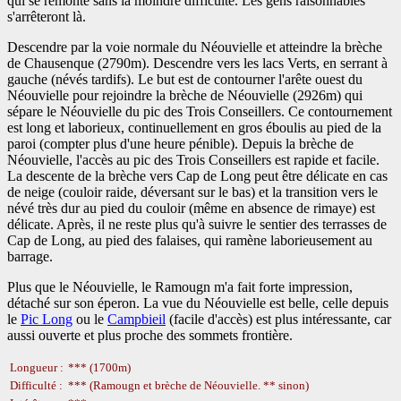
qui se remonte sans la moindre difficulté. Les gens raisonnables
s'arrêteront là.
Descendre par la voie normale du Néouvielle et atteindre la brèche
de Chausenque (2790m). Descendre vers les lacs Verts, en serrant à
gauche (névés tardifs). Le but est de contourner l'arête ouest du
Néouvielle pour rejoindre la brèche de Néouvielle (2926m) qui
sépare le Néouvielle du pic des Trois Conseillers. Ce contournement
est long et laborieux, continuellement en gros éboulis au pied de la
paroi (compter plus d'une heure pénible). Depuis la brèche de
Néouvielle, l'accès au pic des Trois Conseillers est rapide et facile.
La descente de la brèche vers Cap de Long peut être délicate en cas
de neige (couloir raide, déversant sur le bas) et la transition vers le
névé très dur au pied du couloir (même en absence de rimaye) est
délicate. Après, il ne reste plus qu'à suivre le sentier des terrasses de
Cap de Long, au pied des falaises, qui ramène laborieusement au
barrage.
Plus que le Néouvielle, le Ramougn m'a fait forte impression,
détaché sur son éperon. La vue du Néouvielle est belle, celle depuis
le
Pic Long
ou le
Campbieil
(facile d'accès) est plus intéressante, car
aussi ouverte et plus proche des sommets frontière.
Longueur :
*** (1700m)
Difficulté :
*** (Ramougn et brèche de Néouvielle. ** sinon)