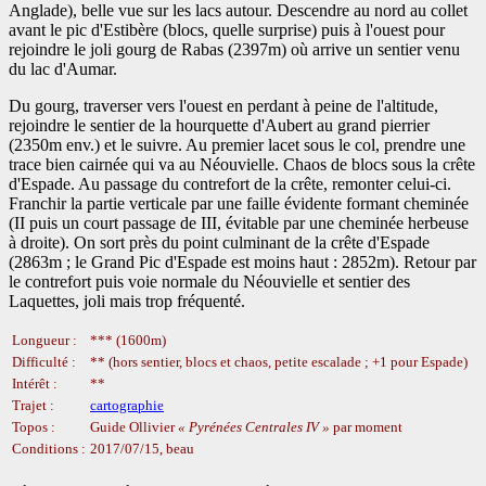
Anglade), belle vue sur les lacs autour. Descendre au nord au collet
avant le pic d'Estibère (blocs, quelle surprise) puis à l'ouest pour
rejoindre le joli gourg de Rabas (2397m) où arrive un sentier venu
du lac d'Aumar.
Du gourg, traverser vers l'ouest en perdant à peine de l'altitude,
rejoindre le sentier de la hourquette d'Aubert au grand pierrier
(2350m env.) et le suivre. Au premier lacet sous le col, prendre une
trace bien cairnée qui va au Néouvielle. Chaos de blocs sous la crête
d'Espade. Au passage du contrefort de la crête, remonter celui-ci.
Franchir la partie verticale par une faille évidente formant cheminée
(II puis un court passage de III, évitable par une cheminée herbeuse
à droite). On sort près du point culminant de la crête d'Espade
(2863m ; le Grand Pic d'Espade est moins haut : 2852m). Retour par
le contrefort puis voie normale du Néouvielle et sentier des
Laquettes, joli mais trop fréquenté.
Longueur :
*** (1600m)
Difficulté :
** (hors sentier, blocs et chaos, petite escalade ; +1 pour Espade)
Intérêt :
**
Trajet :
cartographie
Topos :
Guide Ollivier
Pyrénées Centrales IV
par moment
Conditions :
2017/07/15, beau