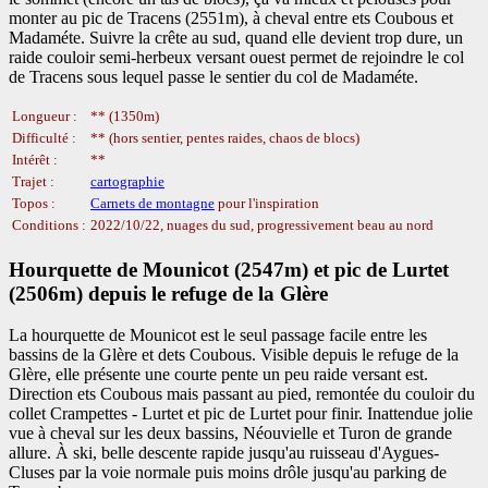
monter au pic de Tracens (2551m), à cheval entre ets Coubous et
Madaméte. Suivre la crête au sud, quand elle devient trop dure, un
raide couloir semi-herbeux versant ouest permet de rejoindre le col
de Tracens sous lequel passe le sentier du col de Madaméte.
Longueur :
** (1350m)
Difficulté :
** (hors sentier, pentes raides, chaos de blocs)
Intérêt :
**
Trajet :
cartographie
Topos :
Carnets de montagne
pour l'inspiration
Conditions :
2022/10/22, nuages du sud, progressivement beau au nord
Hourquette de Mounicot (2547m) et pic de Lurtet
(2506m) depuis le refuge de la Glère
La hourquette de Mounicot est le seul passage facile entre les
bassins de la Glère et dets Coubous. Visible depuis le refuge de la
Glère, elle présente une courte pente un peu raide versant est.
Direction ets Coubous mais passant au pied, remontée du couloir du
collet Crampettes - Lurtet et pic de Lurtet pour finir. Inattendue jolie
vue à cheval sur les deux bassins, Néouvielle et Turon de grande
allure. À ski, belle descente rapide jusqu'au ruisseau d'Aygues-
Cluses par la voie normale puis moins drôle jusqu'au parking de