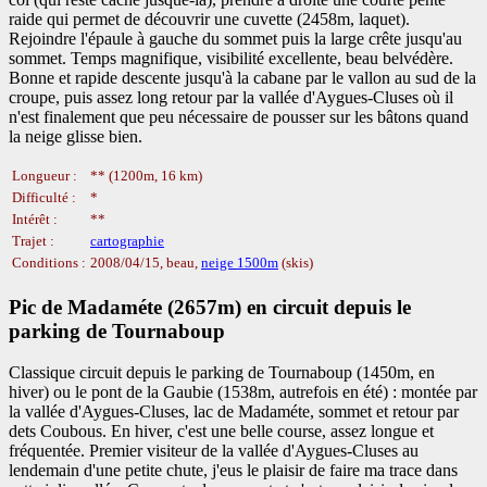
raide qui permet de découvrir une cuvette (2458m, laquet).
Rejoindre l'épaule à gauche du sommet puis la large crête jusqu'au
sommet. Temps magnifique, visibilité excellente, beau belvédère.
Bonne et rapide descente jusqu'à la cabane par le vallon au sud de la
croupe, puis assez long retour par la vallée d'Aygues-Cluses où il
n'est finalement que peu nécessaire de pousser sur les bâtons quand
la neige glisse bien.
Longueur :
** (1200m, 16 km)
Difficulté :
*
Intérêt :
**
Trajet :
cartographie
Conditions :
2008/04/15, beau,
neige 1500m
(skis)
Pic de Madaméte (2657m) en circuit depuis le
parking de Tournaboup
Classique circuit depuis le parking de Tournaboup (1450m, en
hiver) ou le pont de la Gaubie (1538m, autrefois en été) : montée par
la vallée d'Aygues-Cluses, lac de Madaméte, sommet et retour par
dets Coubous. En hiver, c'est une belle course, assez longue et
fréquentée. Premier visiteur de la vallée d'Aygues-Cluses au
lendemain d'une petite chute, j'eus le plaisir de faire ma trace dans