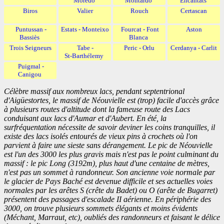
Moredo
Montardo
Encantats
Biros
Valier
Rouch
Certascan
Puntussan -
Estats - Monteixo
Fourcat - Font
Aston
Bassiès
Blanca
Trois Seigneurs
Tabe -
Peric - Orlu
Cerdanya - Carlit
St‑Barthélemy
Puigmal -
Canigou
Célèbre massif aux nombreux lacs, pendant septentrional
d'Aigüestortes, le massif de Néouvielle est (trop) facile d'accès grâce
à plusieurs routes d'altitude dont la fameuse route des Lacs
conduisant aux lacs d'Aumar et d'Aubert. En été, la
surfréquentation nécessite de savoir deviner les coins tranquilles, il
existe des lacs isolés entourés de vieux pins à crochets où l'on
parvient à faire une sieste sans dérangement. Le pic de Néouvielle
est l'un des 3000 les plus gravis mais n'est pas le point culminant du
massif : le pic Long (3192m), plus haut d'une centaine de mètres,
n'est pas un sommet à randonneur. Son ancienne voie normale par
le glacier de Pays Baché est devenue difficile et ses actuelles voies
normales par les arêtes S (crête du Badet) ou O (arête de Bugarret)
présentent des passages d'escalade II aérienne. En périphérie des
3000, on trouve plusieurs sommets élégants et moins évidents
(Méchant, Marraut, etc), oubliés des randonneurs et faisant le délice