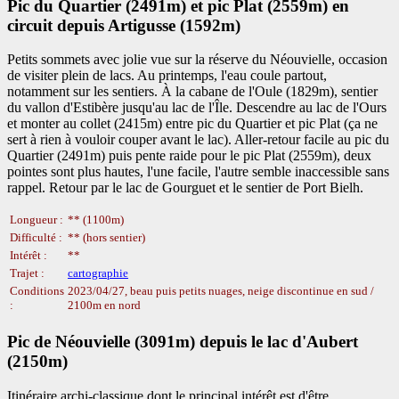
Pic du Quartier (2491m) et pic Plat (2559m) en
circuit depuis Artigusse (1592m)
Petits sommets avec jolie vue sur la réserve du Néouvielle, occasion
de visiter plein de lacs. Au printemps, l'eau coule partout,
notamment sur les sentiers. À la cabane de l'Oule (1829m), sentier
du vallon d'Estibère jusqu'au lac de l'Île. Descendre au lac de l'Ours
et monter au collet (2415m) entre pic du Quartier et pic Plat (ça ne
sert à rien à vouloir couper avant le lac). Aller-retour facile au pic du
Quartier (2491m) puis pente raide pour le pic Plat (2559m), deux
pointes sont plus hautes, l'une facile, l'autre semble inaccessible sans
rappel. Retour par le lac de Gourguet et le sentier de Port Bielh.
Longueur :
** (1100m)
Difficulté :
** (hors sentier)
Intérêt :
**
Trajet :
cartographie
Conditions
2023/04/27, beau puis petits nuages, neige discontinue en sud /
:
2100m en nord
Pic de Néouvielle (3091m) depuis le lac d'Aubert
(2150m)
Itinéraire archi-classique dont le principal intérêt est d'être