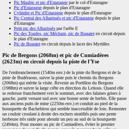
Pic Maubic et pic d'Estaragne
par le col d'Estaragne
Pic d'Estaragne
depuis le plan d'Estaragne
Cylindre et Pic d'Estaragne
depuis le plan d'Estaragne
Pic Central des Alharissès et pic d'Estaragne
depuis le plan
d'Estaragne
Petit pic des Alharissès
par l'arête E
Pic des Toudes, pic Méchant, pic de Bugatet
en circuit depuis
le plan d'Estaragne
Pic de Bugatet
en circuit depuis le lacet des Myrtilles
Pic de Bergons (2068m) et pic de Cumiadères
(2623m) en circuit depuis la piste de l'Yse
De l'embranchement (1540m env.) de la piste du Bergons et de la
piste de Budéraous, suivre la piste puis le chemin du Bergons
(2068m) qui mérite la visite. Revenir au Portillon du Bergons
(1988m) et suivre la large crête en direction du Letious. Quand elle
se redresse franchement vers le sommet, avec des falaises grises à
gauche, partir versant sud avec une bonne sente de brebis. Elle passe
aux anciens puits de mine (2250m env.) et conduit au pied de la
hourquette de Bachebirou qui semble inaccessible de loin. Remonter
un couloir croulant à droite des rochers stratifiés puis une pente
herbeuse très raide pour aboutir un peu au sud de la hourquette
(2494m). Pour monter au pic de Cumiadères, éviter le premier