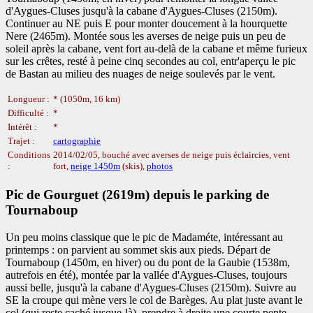
d'Aygues-Cluses jusqu'à la cabane d'Aygues-Cluses (2150m).
Continuer au NE puis E pour monter doucement à la hourquette
Nere (2465m). Montée sous les averses de neige puis un peu de
soleil après la cabane, vent fort au-delà de la cabane et même furieux
sur les crêtes, resté à peine cinq secondes au col, entr'aperçu le pic
de Bastan au milieu des nuages de neige soulevés par le vent.
Longueur :
* (1050m, 16 km)
Difficulté :
*
Intérêt :
*
Trajet :
cartographie
Conditions
2014/02/05, bouché avec averses de neige puis éclaircies, vent
:
fort,
neige 1450m
(skis),
photos
Pic de Gourguet (2619m) depuis le parking de
Tournaboup
Un peu moins classique que le pic de Madaméte, intéressant au
printemps : on parvient au sommet skis aux pieds. Départ de
Tournaboup (1450m, en hiver) ou du pont de la Gaubie (1538m,
autrefois en été), montée par la vallée d'Aygues-Cluses, toujours
aussi belle, jusqu'à la cabane d'Aygues-Cluses (2150m). Suivre au
SE la croupe qui mène vers le col de Barèges. Au plat juste avant le
col (qui reste caché jusque-là), prendre à droite une courte pente