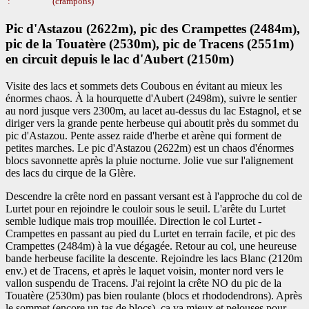
:
(crampons)
Pic d'Astazou (2622m), pic des Crampettes (2484m),
pic de la Touatère (2530m), pic de Tracens (2551m)
en circuit depuis le lac d'Aubert (2150m)
Visite des lacs et sommets dets Coubous en évitant au mieux les
énormes chaos. À la hourquette d'Aubert (2498m), suivre le sentier
au nord jusque vers 2300m, au lacet au-dessus du lac Estagnol, et se
diriger vers la grande pente herbeuse qui aboutit près du sommet du
pic d'Astazou. Pente assez raide d'herbe et arène qui forment de
petites marches. Le pic d'Astazou (2622m) est un chaos d'énormes
blocs savonnette après la pluie nocturne. Jolie vue sur l'alignement
des lacs du cirque de la Glère.
Descendre la crête nord en passant versant est à l'approche du col de
Lurtet pour en rejoindre le couloir sous le seuil. L'arête du Lurtet
semble ludique mais trop mouillée. Direction le col Lurtet -
Crampettes en passant au pied du Lurtet en terrain facile, et pic des
Crampettes (2484m) à la vue dégagée. Retour au col, une heureuse
bande herbeuse facilite la descente. Rejoindre les lacs Blanc (2120m
env.) et de Tracens, et après le laquet voisin, monter nord vers le
vallon suspendu de Tracens. J'ai rejoint la crête NO du pic de la
Touatère (2530m) pas bien roulante (blocs et rhododendrons). Après
le sommet (encore un tas de blocs), ça va mieux et pelouses pour