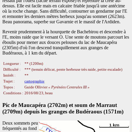
ressaut par l'ouest (facile terrain exposé) et reprendre la crête au-
dessus. Elle est facile mais en calcaire friable jusqu'à une antécime
où la roche change. Sans difficulté, contourner un gendarme par l'E
et remonter les derniers mètres herbeux jusqu'au sommet (2623m).
Beau panorama, superbe sur Gavarnie et le massif de l'Ardiden.
Revenir prudemment à la hourquette de Bachebirou et descendre à
l'E, moins raide que le versant O. Une sente de moutons parcourt les
éboulis pour mener aux douces pelouses du lac de Maucapéra
(2305m) d'où l'on descend tranquillement aux granges de
Budéraous, à 1 km du départ.
Longueur :
** (1200m)
Difficulté :
*** (terrain délicat, pente herbeuse très raide, petite escalade)
Intérêt :
**
Trajet :
cartographie
Topos :
Guide Ollivier
Pyrénées Centrales III
Conditions :
2016/08/23, beau
Pic de Maucapéra (2702m) et soum de Marraut
(2709m) depuis les granges de Budéraous (1571m)
Deux sommets peu
fréquentés au fond