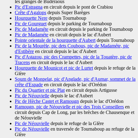
les granges de Budéraous
Pic d'Estragna
en circuit depuis le pont de Crabiou
Crête d'Agalops
depuis Super Barèges
Hourquette Nere
depuis Tournaboup
Pic de Gourguet
depuis le parking de Tournaboup
Pic de Madaméte
en circuit depuis le parking de Tournaboup
Pic de Madaméte
en circuit depuis le lac d'Aubert
Pointe orientale de la hourquette d'Aubert
depuis Tournaboup
Pic de la Mourèle, pic dets Coubous, pic de Madaméte, pic
d'Estibère
en circuit depuis le lac d'Aubert
Pic d'Astazou, pic des Crampettes, pic de la Touatère, pic de
Tracens
en circuit depuis le lac d'Aubert
Hourquette de Mounicot et pic de Lurtet
depuis le refuge de la
Glère
Soum de Monpelat, pic d'Anglade, pic d'Aumar, sommet de la
crête d'Espade
en circuit depuis le lac d'Orédon
Pic du Quartier et pic Plat
en circuit depuis Artigusse
Pic de Néouvielle
depuis le lac d'Aubert
Pic de Hèche Castet et Ramougn
depuis le lac d'Orédon
Ramougn, pic de Néouvielle et pic des Trois Conseillers
en
circuit depuis Cap de Long, par les brèches de Chausenque et
de Néouvielle
Pic de Néouvielle
depuis le refuge de la Glère
Pic de Néouvielle
en traversée de Tournaboup au refuge de la
Glère