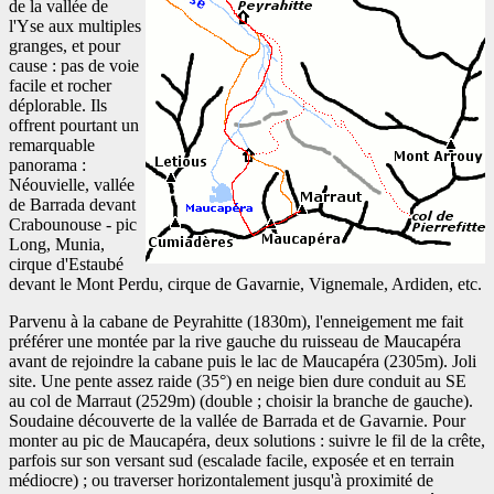
de la vallée de
l'Yse aux multiples
granges, et pour
cause : pas de voie
facile et rocher
déplorable. Ils
offrent pourtant un
remarquable
panorama :
Néouvielle, vallée
de Barrada devant
Crabounouse - pic
Long, Munia,
cirque d'Estaubé
devant le Mont Perdu, cirque de Gavarnie, Vignemale, Ardiden, etc.
Parvenu à la cabane de Peyrahitte (1830m), l'enneigement me fait
préférer une montée par la rive gauche du ruisseau de Maucapéra
avant de rejoindre la cabane puis le lac de Maucapéra (2305m). Joli
site. Une pente assez raide (35°) en neige bien dure conduit au SE
au col de Marraut (2529m) (double ; choisir la branche de gauche).
Soudaine découverte de la vallée de Barrada et de Gavarnie. Pour
monter au pic de Maucapéra, deux solutions : suivre le fil de la crête,
parfois sur son versant sud (escalade facile, exposée et en terrain
médiocre) ; ou traverser horizontalement jusqu'à proximité de