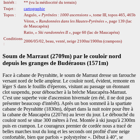
Intérêt :
** (vu la médiocrité du terrain)
Trajet :
cartographie
Topos :
Angulo,
Pyrénées : 1000 ascensions
, tome III, topos 465, 465b
Véron,
Randonnées dans les Hautes-Pyrénées
, page 139 (lac
de Maucapéra)
Ratio,
Ski randonnées II
, page 60 (lac de Maucapéra)
Conditions
2006/05/02, beau, venté, neige 2100m/1900m (crampons)
:
Soum de Marraut (2709m) par le couloir nord
depuis les granges de Budéraous (1571m)
Face à cabane de Peyrahitte, le soum de Marraut dresse un farouche
versant nord de belle ampleur. Le couloir nord, évident, remonte en
léger S dans le fouillis d'éperons, visitant au passage un étonnant
clot suspendu, pour déboucher à la brèche Maucapéra-Marraut.
C'est une superbe voie d'ascension hivernale (en été, il ne doit pas
présenter beaucoup d'intérêt). Après un bon sommeil à la spartiate
cabane de Peyrahitte (1830m), départ dans la nuit noire pour être à
la cabane de Maucapéra (2207m) au lever du jour. Le débouché du
couloir nord se situe 300 mètres à l'est. Montée à ski jusqu'à 2300m
puis en crampon. Le courageux premier de cordée nous a tracé de
belles marches tout du long et les seconds ont profité d'une neige
confortable, bien que parfois « polystyrène ». Début à 40°, se