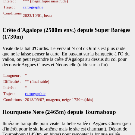
Intérêt :
*** (magnifique mais rude)
Trajet :
cartographie
Conditions
2023/10/01, beau
:
Crête d'Agalops (2500m env.) depuis Super Barèges
(1730m)
Visite de la bat d'Ourdis. Le versant N col d'Ourdis est plus raide
que ne le laisse penser la carte. En passant sur la banquette à l'O du
vallon, on peut rejoindre la crête d'Agalops au-dessus du col pour
découvrir Aygues Cluses et Néouvielle (raide sur la fin).
Longueur :
*
Difficulté :
** (final raide)
Intérêt :
*
Trajet :
cartographie
Conditions :
2018/05/07, nuageux, neige 1750m (skis)
Hourquette Nere (2465m) depuis Tournaboup
Itinéraire tranquille pour visiter la belle vallée d'Aygues-Cluses (peu
d'intérêt pour le ski lui-même mais le site est charmant). Départ de
Tournaboup (1450m, en hiver) pour remonter la longue vallée