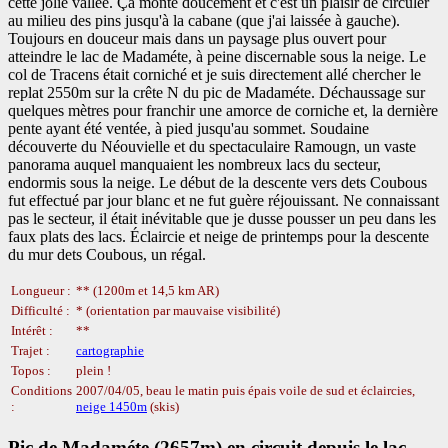
cette jolie vallée. Ça monte doucement et c'est un plaisir de circuler
au milieu des pins jusqu'à la cabane (que j'ai laissée à gauche).
Toujours en douceur mais dans un paysage plus ouvert pour
atteindre le lac de Madaméte, à peine discernable sous la neige.
Le
col de Tracens était corniché et je suis directement allé chercher le
replat 2550m sur la crête N du pic de Madaméte. Déchaussage sur
quelques mètres pour franchir une amorce de corniche et, la dernière
pente ayant été ventée, à pied jusqu'au sommet. Soudaine
découverte du Néouvielle et du spectaculaire Ramougn, un vaste
panorama auquel manquaient les nombreux lacs du secteur,
endormis sous la neige. Le début de la descente vers dets Coubous
fut effectué par jour blanc et ne fut guère réjouissant. Ne connaissant
pas le secteur, il était inévitable que je dusse pousser un peu dans les
faux plats des lacs. Éclaircie et neige de printemps pour la descente
du mur dets Coubous, un régal.
Longueur :
** (1200m et 14,5 km AR)
Difficulté :
* (orientation par mauvaise visibilité)
Intérêt :
**
Trajet :
cartographie
Topos :
plein !
Conditions
2007/04/05, beau le matin puis épais voile de sud et éclaircies,
:
neige 1450m
(skis)
Pic de Madaméte (2657m) en circuit depuis le lac