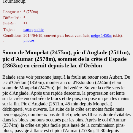
Tournaboup.
Longueur :
* (750m)
Difficulté :
*
Intérêt :
**
Trajet :
cartographie
Conditions
2014/04/19, couvert puis beau, vent frais,
neige 1450m
(skis),
:
photos
Soum de Monpelat (2475m), pic d'Anglade (2511m),
pic d'Aumar (2578m), sommet de la crête d'Espade
(2863m) en circuit depuis le lac d'Orédon
Balade sans voir personne jusqu'à la foule au retour sous Aubert. Du
lac d'Orédon (1850m), monter au col d'Estoudou (2246m) et au
soum de Monpelat (2475m), joli belvédère. Suivre la crête vers le
pic d'Anglade. Après une rapide descente, la progression est lente
sur la crête encombrée de blocs et de pins, on pose un peu les mains
sur la fin. Pic d'Anglade (2511m, 45 min depuis Monpelat)
déchiqueté, vue ouverte. La suite de la crête est moins facile mais
peu engagée, nombreux pas de II et quelques III sans doute évitables
dans les blocs toujours occupés par les pins. Après le col d'Aumar
(2374m), la crête est plus facile puis lassé de la combinaison pins-
blocs, passage à flanc est et pic d'Aumar (2578m, 1h30 depuis