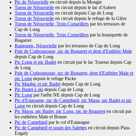
Pic de Néouvielle
en circuit depuis la Mongie
Turon de Néouvielle
en circuit depuis le lac d'Aubert
Turon de Néouvielle
en circuit depuis Cap de Long
Turon de Néouvielle
en circuit depuis le refuge de la Glère
Turon de Néouvielle, Trois Conseillers
par les terrasses de
Cap de Long
Turon de Néouvielle, Trois Conseillers
par la hourquette de
Bugarret
Ramougn, Néouvielle
par les terrasses de Cap de Long
Pale de Crabounouse, pic de Bugarret et dent d'Estibère Male
depuis Cap de Long
Pic Long et pic Badet
en circuit par le lac Tourrat depuis Cap
de Long
Pale de Crabounouse, pic de Bugarret, dent d'Estibère Male et
pic Long
depuis le refuge Packe
Pic Maubic et pic Badet
depuis Cap de Long
Pic Badet à ski
depuis Cap de Long
Pic Long
par l'arête NE depuis Cap de Long
Pic d'Estaragne, pic de Campbieil, pic Maou, pic Badet et pic
Long
en circuit depuis Cap de Long
Pic Maou, pic Badet, pic Long, pic de Bugarret
en circuit par
les estibères Male et Bonne
Pic de Campbieil
par le col d'Estaragne
Pic de Campbieil et soum des Salettes
en circuit depuis Piau-
Engaly