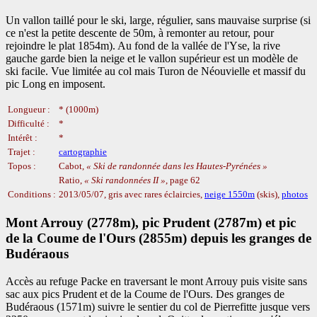
Un vallon taillé pour le ski, large, régulier, sans mauvaise surprise (si
ce n'est la petite descente de 50m, à remonter au retour, pour
rejoindre le plat 1854m). Au fond de la vallée de l'Yse, la rive
gauche garde bien la neige et le vallon supérieur est un modèle de
ski facile. Vue limitée au col mais Turon de Néouvielle et massif du
pic Long en imposent.
Longueur :
* (1000m)
Difficulté :
*
Intérêt :
*
Trajet :
cartographie
Topos :
Cabot,
Ski de randonnée dans les Hautes-Pyrénées
Ratio,
Ski randonnées II
, page 62
Conditions :
2013/05/07, gris avec rares éclaircies,
neige 1550m
(skis),
photos
Mont Arrouy (2778m), pic Prudent (2787m) et pic
de la Coume de l'Ours (2855m) depuis les granges de
Budéraous
Accès au refuge Packe en traversant le mont Arrouy puis visite sans
sac aux pics Prudent et de la Coume de l'Ours. Des granges de
Budéraous (1571m) suivre le sentier du col de Pierrefitte jusque vers