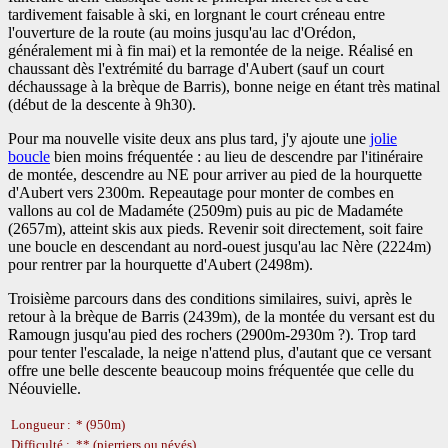
tardivement faisable à ski, en lorgnant le court créneau entre
l'ouverture de la route (au moins jusqu'au lac d'Orédon,
généralement mi à fin mai) et la remontée de la neige. Réalisé en
chaussant dès l'extrémité du barrage d'Aubert (sauf un court
déchaussage à la brèque de Barris), bonne neige en étant très matinal
(début de la descente à 9h30).
Pour ma nouvelle visite deux ans plus tard, j'y ajoute une
jolie
boucle
bien moins fréquentée : au lieu de descendre par l'itinéraire
de montée, descendre au NE pour arriver au pied de la hourquette
d'Aubert vers 2300m. Repeautage pour monter de combes en
vallons au col de Madaméte (2509m) puis au pic de Madaméte
(2657m), atteint skis aux pieds. Revenir soit directement, soit faire
une boucle en descendant au nord-ouest jusqu'au lac Nère (2224m)
pour rentrer par la hourquette d'Aubert (2498m).
Troisième parcours dans des conditions similaires, suivi, après le
retour à la brèque de Barris (2439m), de la montée du versant est du
Ramougn jusqu'au pied des rochers (2900m-2930m ?). Trop tard
pour tenter l'escalade, la neige n'attend plus, d'autant que ce versant
offre une belle descente beaucoup moins fréquentée que celle du
Néouvielle.
Longueur :
* (950m)
Difficulté :
** (pierriers ou névés)