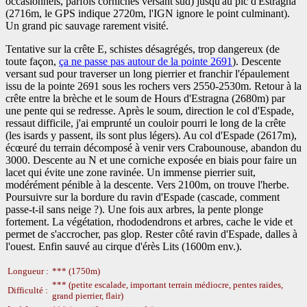
occasionnels, parfois corniches versant sud) jusqu'au pic d'Estragna
(2716m, le GPS indique 2720m, l'IGN ignore le point culminant).
Un grand pic sauvage rarement visité.
Tentative sur la crête E, schistes désagrégés, trop dangereux (de
toute façon,
ça ne passe pas autour de la pointe 2691
). Descente
versant sud pour traverser un long pierrier et franchir l'épaulement
issu de la pointe 2691 sous les rochers vers 2550-2530m. Retour à la
crête entre la brèche et le soum de Hours d'Estragna (2680m) par
une pente qui se redresse. Après le soum, direction le col d'Espade,
ressaut difficile, j'ai emprunté un couloir pourri le long de la crête
(les isards y passent, ils sont plus légers). Au col d'Espade (2617m),
écœuré du terrain décomposé à venir vers Crabounouse, abandon du
3000. Descente au N et une corniche exposée en biais pour faire un
lacet qui évite une zone ravinée. Un immense pierrier suit,
modérément pénible à la descente. Vers 2100m, on trouve l'herbe.
Poursuivre sur la bordure du ravin d'Espade (cascade, comment
passe-t-il sans neige ?). Une fois aux arbres, la pente plonge
fortement. La végétation, rhododendrons et arbres, cache le vide et
permet de s'accrocher, pas glop. Rester côté ravin d'Espade, dalles à
l'ouest. Enfin sauvé au cirque d'érès Lits (1600m env.).
Longueur :
*** (1750m)
*** (petite escalade, important terrain médiocre, pentes raides,
Difficulté :
grand pierrier, flair)