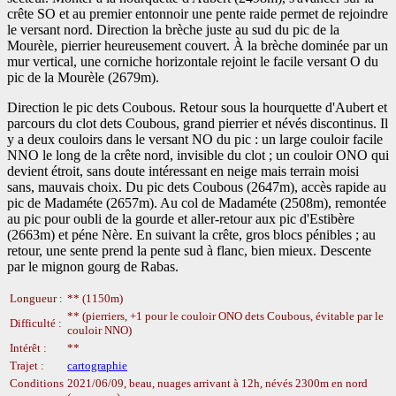
crête SO et au premier entonnoir une pente raide permet de rejoindre
le versant nord. Direction la brèche juste au sud du pic de la
Mourèle, pierrier heureusement couvert. À la brèche dominée par un
mur vertical, une corniche horizontale rejoint le facile versant O du
pic de la Mourèle (2679m).
Direction le pic dets Coubous. Retour sous la hourquette d'Aubert et
parcours du clot dets Coubous, grand pierrier et névés discontinus. Il
y a deux couloirs dans le versant NO du pic : un large couloir facile
NNO le long de la crête nord, invisible du clot ; un couloir ONO qui
devient étroit, sans doute intéressant en neige mais terrain moisi
sans, mauvais choix. Du pic dets Coubous (2647m), accès rapide au
pic de Madaméte (2657m). Au col de Madaméte (2508m), remontée
au pic pour oubli de la gourde et aller-retour aux pic d'Estibère
(2663m) et péne Nère. En suivant la crête, gros blocs pénibles ; au
retour, une sente prend la pente sud à flanc, bien mieux. Descente
par le mignon gourg de Rabas.
Longueur :
** (1150m)
** (pierriers, +1 pour le couloir ONO dets Coubous, évitable par le
Difficulté :
couloir NNO)
Intérêt :
**
Trajet :
cartographie
Conditions
2021/06/09, beau, nuages arrivant à 12h, névés 2300m en nord