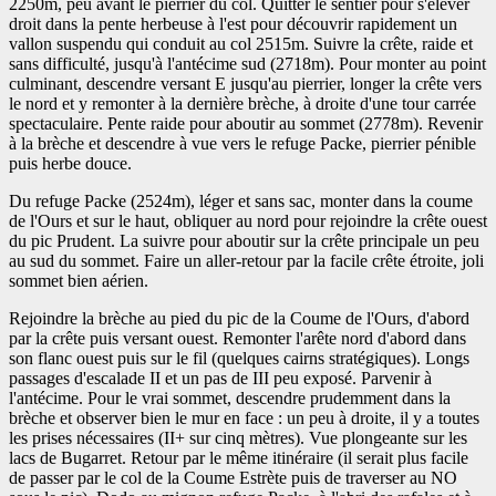
2250m, peu avant le pierrier du col. Quitter le sentier pour s'élever
droit dans la pente herbeuse à l'est pour découvrir rapidement un
vallon suspendu qui conduit au col 2515m. Suivre la crête, raide et
sans difficulté, jusqu'à l'antécime sud (2718m). Pour monter au point
culminant, descendre versant E jusqu'au pierrier, longer la crête vers
le nord et y remonter à la dernière brèche, à droite d'une tour carrée
spectaculaire. Pente raide pour aboutir au sommet (2778m). Revenir
à la brèche et descendre à vue vers le refuge Packe, pierrier pénible
puis herbe douce.
Du refuge Packe (2524m), léger et sans sac, monter dans la coume
de l'Ours et sur le haut, obliquer au nord pour rejoindre la crête ouest
du pic Prudent. La suivre pour aboutir sur la crête principale un peu
au sud du sommet. Faire un aller-retour par la facile crête étroite, joli
sommet bien aérien.
Rejoindre la brèche au pied du pic de la Coume de l'Ours, d'abord
par la crête puis versant ouest. Remonter l'arête nord d'abord dans
son flanc ouest puis sur le fil (quelques cairns stratégiques). Longs
passages d'escalade II et un pas de III peu exposé. Parvenir à
l'antécime. Pour le vrai sommet, descendre prudemment dans la
brèche et observer bien le mur en face : un peu à droite, il y a toutes
les prises nécessaires (II+ sur cinq mètres). Vue plongeante sur les
lacs de Bugarret. Retour par le même itinéraire (il serait plus facile
de passer par le col de la Coume Estrète puis de traverser au NO