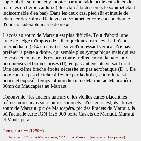
l'aplomb du sommet et y monter par une raide pente constituée de
marches en herbe-cailloux (plus clair à la descente, le sommet étant
indiscernable d'en bas). Dans les deux cas, pied sûr et inutile de
chercher des cairns. Belle vue au sommet, encore encapuchonné
d'une considérable masse de neige.
L'accès au soum de Marraut est plus difficile. Tout d'abord, une
arête de neige m'imposa de tailler quelques marches. La brèche
intermédiaire (2645m env.) est suivi d'un ressaut vertical. Ne pas
préférer la pente à droite, qui semble plus sympathique mais qui est
exposée et en mauvais rocher, et gravir directement la paroi aux
nombreuses et bonnes prises (II), en passant ensuite versant nord.
Une deuxième brèche étroite nécessite un pas acrobatique (II+). De
nouveau, ne pas chercher à l'éviter par la droite, le terrain y est
pourri et exposé. Temps : 45mn du col de Marraut au Maucapéra ;
30mn du Maucapéra au Marraut.
Toponymie : les anciens auteurs et les vieilles cartes placent les
mêmes noms mais sur d'autres sommets : d'est en ouest, ils utilisent
soum de Marraut, pic de Maucapéra, pic des Pradets de Marraut, là
où l'actuelle carte IGN 1:25 000 porte Castets de Marraut, Marraut
et Maucapéra.
Longueur :
** (1250m)
Difficulté :
** pour Maucapéra, *** pour Marraut (escalade II exposée)