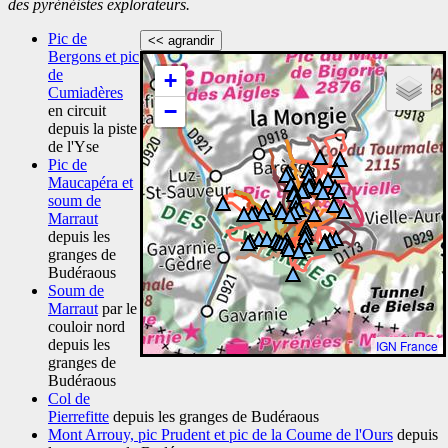
des pyrénéistes explorateurs.
Pic de
<< agrandir
Bergons et pic
de
+
Cumiadères
−
en circuit
depuis la piste
de l'Yse
Pic de
Maucapéra et
soum de
Marraut
depuis les
granges de
Budéraous
Soum de
Marraut
par le
couloir nord
depuis les
IGN France
granges de
Budéraous
Col de
Pierrefitte
depuis les granges de Budéraous
Mont Arrouy, pic Prudent et pic de la Coume de l'Ours
depuis