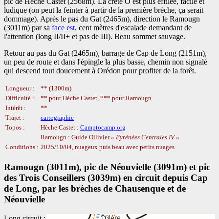
pic de Hèche Castet (2568m). La crête O est plus effilée, facile et
ludique (on peut la feinter à partir de la première brèche, ça serait
dommage). Après le pas du Gat (2465m), direction le Ramougn
(3011m) par sa
face est
, cent mètres d'escalade demandant de
l'attention (long II/II+ et pas de III). Beau sommet sauvage.
Retour au pas du Gat (2465m), barrage de Cap de Long (2151m),
un peu de route et dans l'épingle la plus basse, chemin non signalé
qui descend tout doucement à Orédon pour profiter de la forêt.
Longueur :
** (1300m)
Difficulté :
** pour Hèche Castet, *** pour Ramougn
Intérêt :
**
Trajet :
cartographie
Topos :
Hèche Castet :
Camptocamp.org
Ramougn : Guide Ollivier
Pyrénées Centrales IV
Conditions :
2025/10/04, nuageux puis beau avec petits nuages
Ramougn (3011m), pic de Néouvielle (3091m) et pic
des Trois Conseillers (3039m) en circuit depuis Cap
de Long, par les brèches de Chausenque et de
Néouvielle
Long circuit :