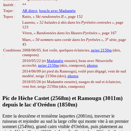
Intérêt :
**
Trajet :
AR direct
,
boucle avec Madaméte
Topos :
Ratio,
Ski randonnées II
, page 152
Laurens,
52 balades à skis dans les Pyrénées centrales
, page
123
Véron,
Randonnées dans les Hautes-Pyrénées
, page 167
e
Maes,
50 sommets sans corde dans les Pyrénées
, 3
série, page
45
Conditions
2008/06/05, fort voile, quelques éclaircies,
neige 2150m
(skis,
:
crampons)
2010/05/22 (et
Madaméte
ensuite), beau avec Néouvielle
accroché,
neige 2150m
(skis, crampons),
photos
2014/06/09 (et pied du Ramougn), voilé puis dégagé, vent de sud
modéré, neige 2150m (skis),
photos
2018/05/26 (et Madaméte ensuite), nuages de sud et éclaircies,
vent fort, neige 2150m (skis, crampons)
Pic de Hèche Castet (2568m) et Ramougn (3011m)
depuis le lac d'Orédon (1850m)
Entre la deuxième et troisième laquettes (2081m), traverser le
ruisseau et rejoindre au sud la large crête qui monte vite à un premier
sommet (2549m), grand cairn visible d'Orédon, puis platement au