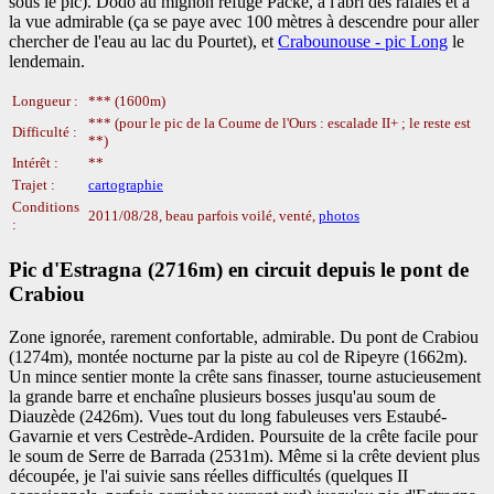
sous le pic). Dodo au mignon refuge Packe, à l'abri des rafales et à
la vue admirable (ça se paye avec 100 mètres à descendre pour aller
chercher de l'eau au lac du Pourtet), et
Crabounouse - pic Long
le
lendemain.
Longueur :
*** (1600m)
*** (pour le pic de la Coume de l'Ours : escalade II+ ; le reste est
Difficulté :
**)
Intérêt :
**
Trajet :
cartographie
Conditions
2011/08/28, beau parfois voilé, venté,
photos
:
Pic d'Estragna (2716m) en circuit depuis le pont de
Crabiou
Zone ignorée, rarement confortable, admirable. Du pont de Crabiou
(1274m), montée nocturne par la piste au col de Ripeyre (1662m).
Un mince sentier monte la crête sans finasser, tourne astucieusement
la grande barre et enchaîne plusieurs bosses jusqu'au soum de
Diauzède (2426m). Vues tout du long fabuleuses vers Estaubé-
Gavarnie et vers Cestrède-Ardiden. Poursuite de la crête facile pour
le soum de Serre de Barrada (2531m). Même si la crête devient plus
découpée, je l'ai suivie sans réelles difficultés (quelques II